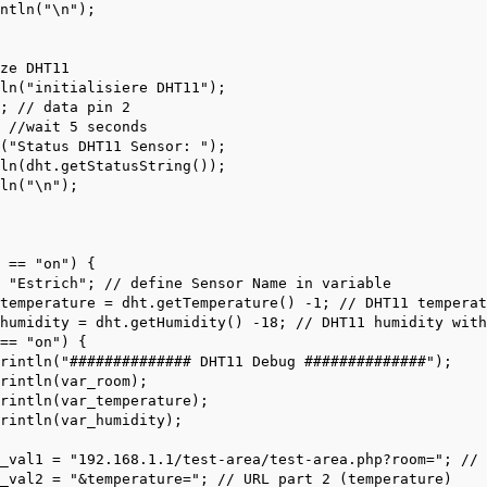
ntln("\n");

ze DHT11

ln("initialisiere DHT11");

; // data pin 2

 //wait 5 seconds

("Status DHT11 Sensor: ");

ln(dht.getStatusString());

ln("\n");

 == "on") {

 "Estrich"; // define Sensor Name in variable

temperature = dht.getTemperature() -1; // DHT11 temperat
humidity = dht.getHumidity() -18; // DHT11 humidity with
== "on") {

rintln("############## DHT11 Debug ##############");

rintln(var_room);

rintln(var_temperature);

rintln(var_humidity);  

_val1 = "192.168.1.1/test-area/test-area.php?room="; // 
_val2 = "&temperature="; // URL part 2 (temperature)
