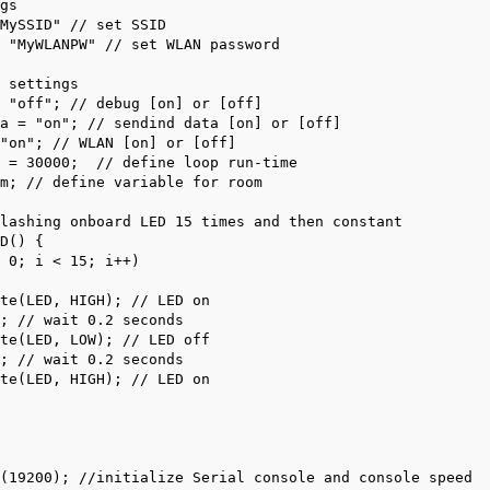
gs

MySSID" // set SSID

 "MyWLANPW" // set WLAN password

 settings

 "off"; // debug [on] or [off]

a = "on"; // sendind data [on] or [off]

"on"; // WLAN [on] or [off]

 = 30000;  // define loop run-time

m; // define variable for room

lashing onboard LED 15 times and then constant

D() {

 0; i < 15; i++)

te(LED, HIGH); // LED on

; // wait 0.2 seconds

te(LED, LOW); // LED off

; // wait 0.2 seconds

te(LED, HIGH); // LED on

(19200); //initialize Serial console and console speed
