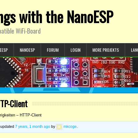
ings with the NanoESP
atible WiFi-Board
EESP
NANOESP
FORUM
LOGIN
MORE PROJEKTS
LAN
TP-Client
rigkeiten – HTTP-Client
st updated
7 years, 1 month ago
by
mkcoge
.