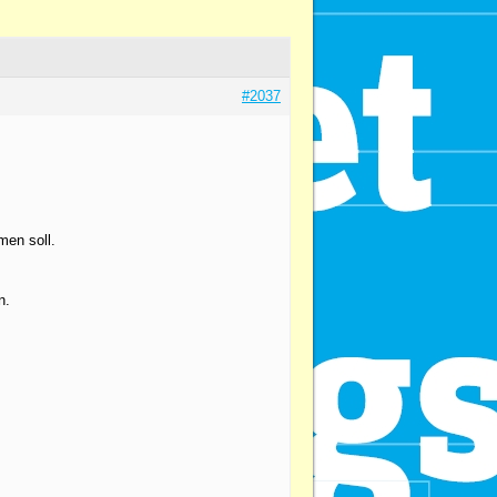
#2037
en soll.
n.