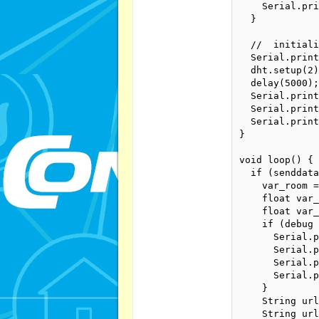
    Serial.pri
  }

  //  initiali
  Serial.print
  dht.setup(2)
  delay(5000);
  Serial.print
  Serial.print
  Serial.print
}

void loop() {

  if (senddata
    var_room =
    float var_
    float var_
    if (debug 
      Serial.p
      Serial.p
      Serial.p
      Serial.p
    }

    String url
    String url