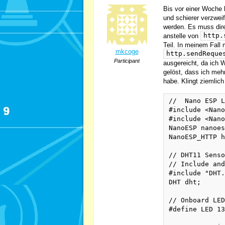
Bis vor einer Woche 
und schierer verzweif
werden. Es muss dir
http.
anstelle von
Teil. In meinem Fall
mkcoge
http.sendReque
Participant
ausgereicht, da ich 
gelöst, dass ich meh
habe. Klingt ziemlich
//  Nano ESP L
#include <Nano
#include <Nano
NanoESP nanoes
NanoESP_HTTP h
// DHT11 Senso
// Include and
#include "DHT.
DHT dht;

// Onboard LED

#define LED 13
