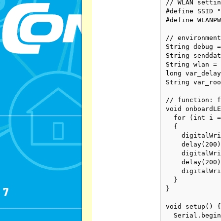
// WLAN settin
#define SSID "
#define WLANPW
// environment
String debug =
String senddat
String wlan = 
long var_delay
String var_roo
// function: f
void onboardLE
  for (int i =
  {

    digitalWri
    delay(200)
    digitalWri
    delay(200)
    digitalWri
  }

}

void setup() {

  Serial.begin