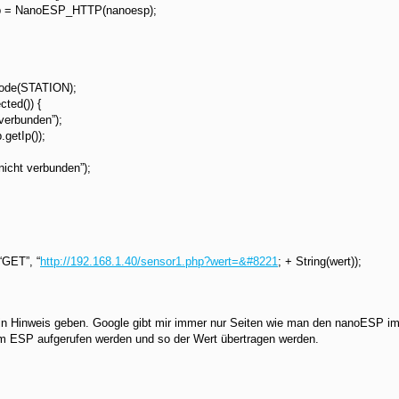
 = NanoESP_HTTP(nanoesp);
Mode(STATION);
cted()) {
verbunden”);
.getIp());
nicht verbunden”);
“GET”, “
http://192.168.1.40/sensor1.php?wert=&#8221
; + String(wert));
ein Hinweis geben. Google gibt mir immer nur Seiten wie man den nanoESP im
om ESP aufgerufen werden und so der Wert übertragen werden.