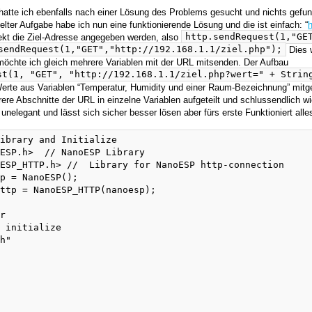
hatte ich ebenfalls nach einer Lösung des Problems gesucht und nichts gefun
elter Aufgabe habe ich nun eine funktionierende Lösung und die ist einfach: “
h
http.sendRequest(1,"GE
ekt die Ziel-Adresse angegeben werden, also
sendRequest(1,"GET","http://192.168.1.1/ziel.php");
Dies w
 möchte ich gleich mehrere Variablen mit der URL mitsenden. Der Aufbau
st(1, "GET", "http://192.168.1.1/ziel.php?wert=" + Strin
Werte aus Variablen “Temperatur, Humidity und einer Raum-Bezeichnung” mitg
rere Abschnitte der URL in einzelne Variablen aufgeteilt und schlussendlich 
 unelegant und lässt sich sicher besser lösen aber fürs erste Funktioniert all
ibrary and Initialize

ESP.h>  // NanoESP Library

ESP_HTTP.h> //  Library for NanoESP http-connection

p = NanoESP();

ttp = NanoESP_HTTP(nanoesp);

r

 initialize

h"
