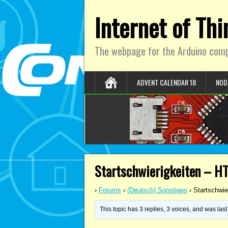
Internet of Th
The webpage for the Arduino comp
ADVENT CALENDAR 18
NOD
Startschwierigkeiten – HT
›
Forums
›
(Deutsch) Sonstiges
›
Startschwie
This topic has 3 replies, 3 voices, and was la