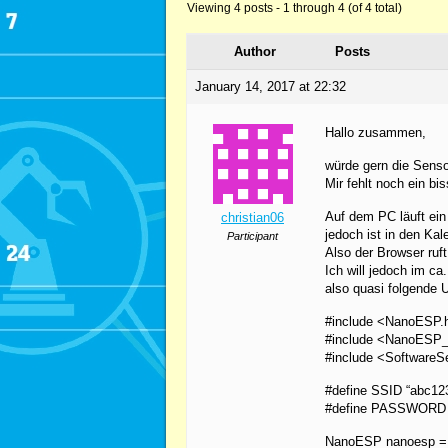
Viewing 4 posts - 1 through 4 (of 4 total)
Author
Posts
January 14, 2017 at 22:32
Hallo zusammen,
würde gern die Sens
Mir fehlt noch ein b
Auf dem PC läuft ei
christian06
jedoch ist in den Ka
Participant
Also der Browser ruf
Ich will jedoch im c
also quasi folgende 
#include <NanoESP.
#include <NanoESP
#include <SoftwareSe
#define SSID “abc12
#define PASSWORD 
NanoESP nanoesp =