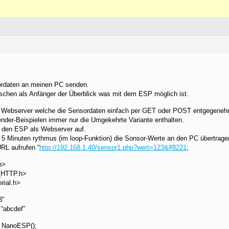
ordaten an meinen PC senden.
isschen als Anfänger der Überblick was mit dem ESP möglich ist.
n Webserver welche die Sensordaten einfach per GET oder POST entgegenehm
lender-Beispielen immer nur die Umgekehrte Variante enthalten.
t den ESP als Webserver auf.
a. 5 Minuten rythmus (im loop-Funktion) die Sonsor-Werte an den PC übertrage
URL aufrufen “
http://192.168.1.40/sensor1.php?wert=123&#8221
;
h>
_HTTP.h>
rial.h>
3”
“abcdef”
 NanoESP();