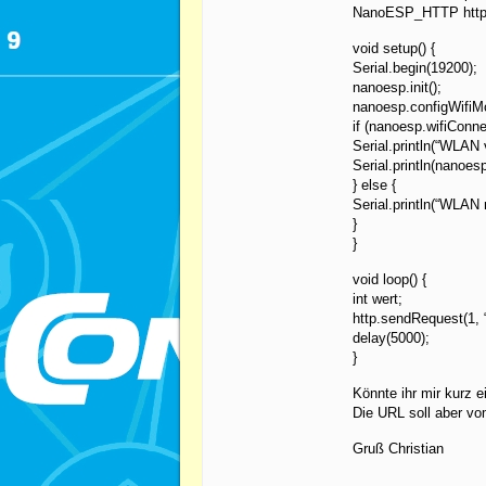
NanoESP_HTTP http
void setup() {
Serial.begin(19200);
nanoesp.init();
nanoesp.configWifi
if (nanoesp.wifiConne
Serial.println(“WLAN 
Serial.println(nanoesp
} else {
Serial.println(“WLAN 
}
}
void loop() {
int wert;
http.sendRequest(1, 
delay(5000);
}
Könnte ihr mir kurz 
Die URL soll aber v
Gruß Christian