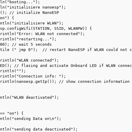
ln("booting...");

ln("initialisiere nanoesp");

(); // initialize NanoESP

on") {

ntln("initialisiere WLAN");

sp.configWifi(STATION, SSID, WLANPW)) {

rintln("Error: WLAN not connected");

rintln("restarting...");

00); // wait 5 seconds

tile (" jmp 0");  // restart NanoESP if WLAN could not c
rintln("WLAN connected");

ED(); // flasing and activate Onboard LED if WLAN connec
rintln("");

rintln("Connection info: ");

rintln(nanoesp.getIp()); // show connection information 
ntln("WLAN deactivated");

== "on") {

ntln("sending Data on\n");    

ntln("sending data deactivated");
