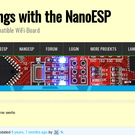
ings with the NanoESP
atible WiFi-Board
EESP
NANOESP
FORUM
LOGIN
MORE PROJEKTS
LAN
ine werte
 updated
9 years, 7 months ago
by
fk
.