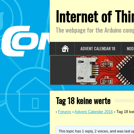
Internet of Th
The webpage for the Arduino comp
ADVENT CALENDAR 18
NOD
Tag 18 keine werte
›
Forums
›
Advent Calender 2016
›
Tag 18 ke
This topic has 1 reply, 2 voices, and was last