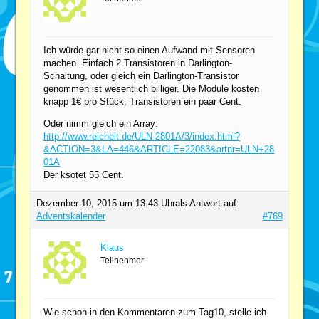
Ich würde gar nicht so einen Aufwand mit Sensoren
machen. Einfach 2 Transistoren in Darlington-
Schaltung, oder gleich ein Darlington-Transistor
genommen ist wesentlich billiger. Die Module kosten
knapp 1€ pro Stück, Transistoren ein paar Cent.
Oder nimm gleich ein Array:
http://www.reichelt.de/ULN-2801A/3/index.html?
&ACTION=3&LA=446&ARTICLE=22083&artnr=ULN+28
01A
Der ksotet 55 Cent.
Dezember 10, 2015 um 13:43 Uhr
als Antwort auf:
Adventskalender
#769
Klaus
Teilnehmer
Wie schon in den Kommentaren zum Tag10, stelle ich