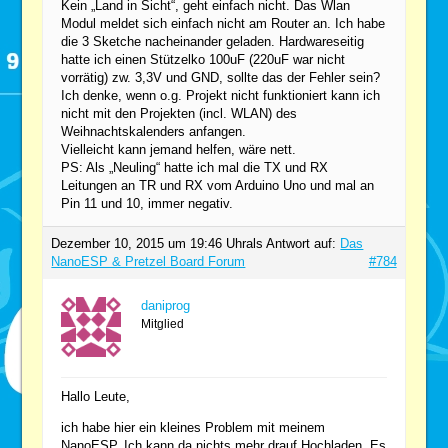
Kein „Land in Sicht“, geht einfach nicht. Das Wlan
Modul meldet sich einfach nicht am Router an. Ich habe
die 3 Sketche nacheinander geladen. Hardwareseitig
hatte ich einen Stützelko 100uF (220uF war nicht
vorrätig) zw. 3,3V und GND, sollte das der Fehler sein?
Ich denke, wenn o.g. Projekt nicht funktioniert kann ich
nicht mit den Projekten (incl. WLAN) des
Weihnachtskalenders anfangen.
Vielleicht kann jemand helfen, wäre nett.
PS: Als „Neuling“ hatte ich mal die TX und RX
Leitungen an TR und RX vom Arduino Uno und mal an
Pin 11 und 10, immer negativ.
Dezember 10, 2015 um 19:46 Uhr
als Antwort auf:
Das
NanoESP & Pretzel Board Forum
#784
daniprog
Mitglied
Hallo Leute,
ich habe hier ein kleines Problem mit meinem
NanoESP. Ich kann da nichts mehr drauf Hochladen. Es