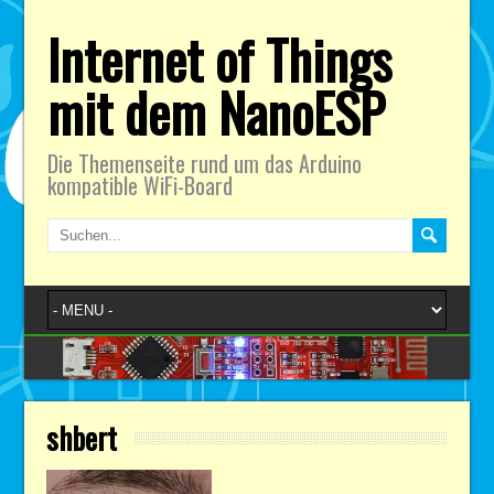
Internet of Things
mit dem NanoESP
Die Themenseite rund um das Arduino
kompatible WiFi-Board
shbert