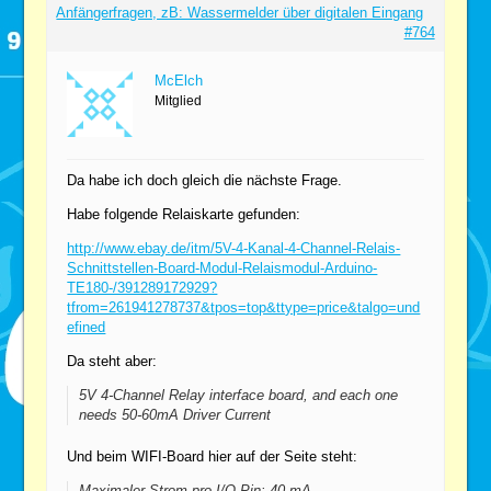
Anfängerfragen, zB: Wassermelder über digitalen Eingang
#764
McElch
Mitglied
Da habe ich doch gleich die nächste Frage.
Habe folgende Relaiskarte gefunden:
http://www.ebay.de/itm/5V-4-Kanal-4-Channel-Relais-
Schnittstellen-Board-Modul-Relaismodul-Arduino-
TE180-/391289172929?
tfrom=261941278737&tpos=top&ttype=price&talgo=und
efined
Da steht aber:
5V 4-Channel Relay interface board, and each one
needs 50-60mA Driver Current
Und beim WIFI-Board hier auf der Seite steht:
Maximaler Strom pro I/O-Pin: 40 mA