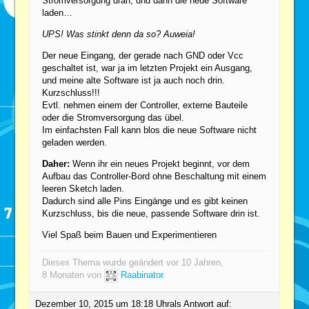
Stromversorgung dran, und dann die neue Software
laden…
UPS! Was stinkt denn da so? Auweia!
Der neue Eingang, der gerade nach GND oder Vcc
geschaltet ist, war ja im letzten Projekt ein Ausgang,
und meine alte Software ist ja auch noch drin.
Kurzschluss!!!
Evtl. nehmen einem der Controller, externe Bauteile
oder die Stromversorgung das übel.
Im einfachsten Fall kann blos die neue Software nicht
geladen werden.
Daher:
Wenn ihr ein neues Projekt beginnt, vor dem
Aufbau das Controller-Bord ohne Beschaltung mit einem
leeren Sketch laden.
Dadurch sind alle Pins Eingänge und es gibt keinen
Kurzschluss, bis die neue, passende Software drin ist.
Viel Spaß beim Bauen und Experimentieren
Dieses Thema wurde geändert vor 10 Jahren,
8 Monaten von
Raabinator
.
Dezember 10, 2015 um 18:18 Uhr
als Antwort auf: