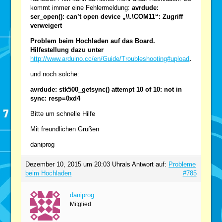
kommt immer eine Fehlermeldung:
avrdude:
ser_open(): can’t open device „\\.\COM11“: Zugriff
verweigert
Problem beim Hochladen auf das Board.
Hilfestellung dazu unter
http://www.arduino.cc/en/Guide/Troubleshooting#upload
.
und noch solche:
avrdude: stk500_getsync() attempt 10 of 10: not in
sync: resp=0xd4
Bitte um schnelle Hilfe
Mit freundlichen Grüßen
daniprog
Dezember 10, 2015 um 20:03 Uhr
als Antwort auf:
Probleme
beim Hochladen
#785
daniprog
Mitglied