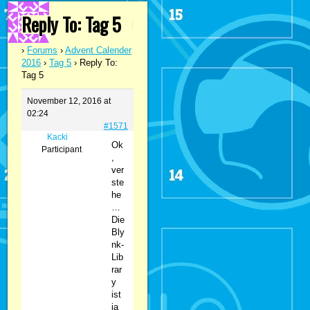
Reply To: Tag 5
›
Forums
›
Advent Calender
2016
›
Tag 5
›
Reply To:
Tag 5
November 12, 2016 at
02:24
#1571
Kacki
Ok
Participant
,
ver
ste
he
…
Die
Bly
nk-
Lib
rar
y
ist
ja