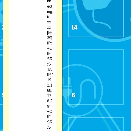
nn
ect
ing
to
xx
xx
[56
39]
IP:
+C
IF
SR
:S
TA
IP,”
19
2.1
68.
17
8.2
9″
+C
IF
SR
:S