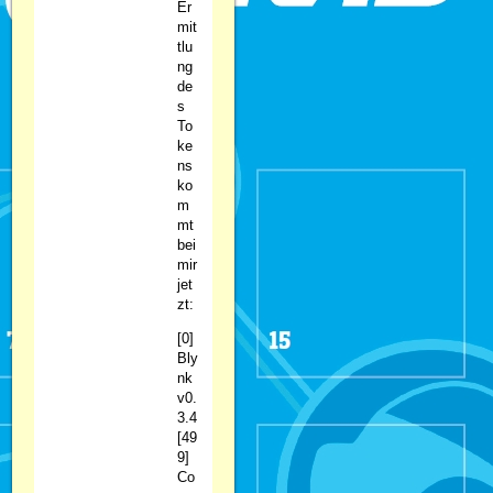
Er
mit
tlu
ng
de
s
To
ke
ns
ko
m
mt
bei
mir
jet
zt:
[0]
Bly
nk
v0.
3.4
[49
9]
Co