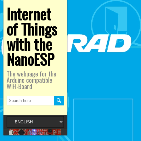
Internet
of Things
with the
NanoESP
The webpage for the
Arduino compatible
WiFi-Board