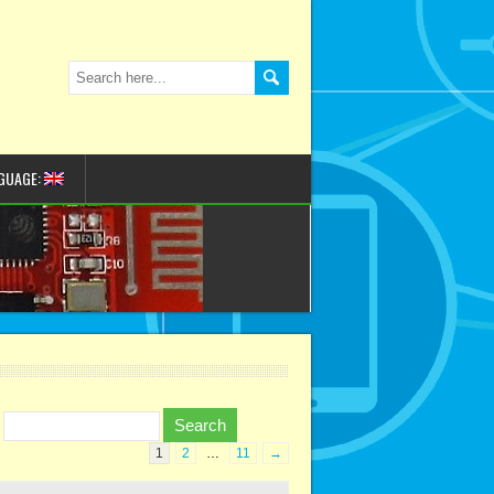
GUAGE:
1
2
…
11
→