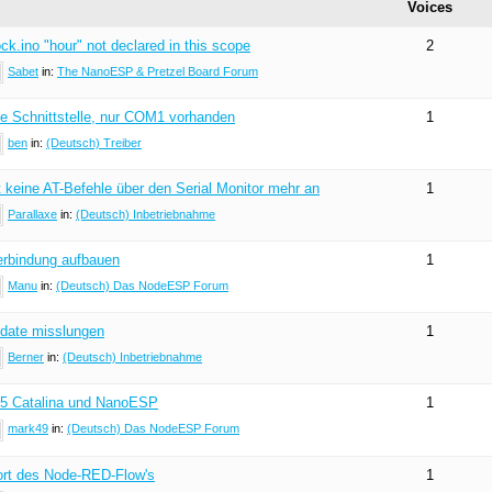
Voices
.ino "hour" not declared in this scope
2
Sabet
in:
The NanoESP & Pretzel Board Forum
lle Schnittstelle, nur COM1 vorhanden
1
ben
in:
(Deutsch) Treiber
keine AT-Befehle über den Serial Monitor mehr an
1
Parallaxe
in:
(Deutsch) Inbetriebnahme
rbindung aufbauen
1
Manu
in:
(Deutsch) Das NodeESP Forum
date misslungen
1
Berner
in:
(Deutsch) Inbetriebnahme
5 Catalina und NanoESP
1
mark49
in:
(Deutsch) Das NodeESP Forum
ort des Node-RED-Flow's
1