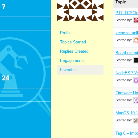
Topic
P11_TCPClock
Started by:
Profile
keine virtue
Started by:
Topics Started
Replies Created
Board nimmt 
Engagements
Started by:
Favorites
NodeESP Ve
Started by:
Firmware Up
Started by:
MacOS 10.1
Started by:
Tag 6 – Imp