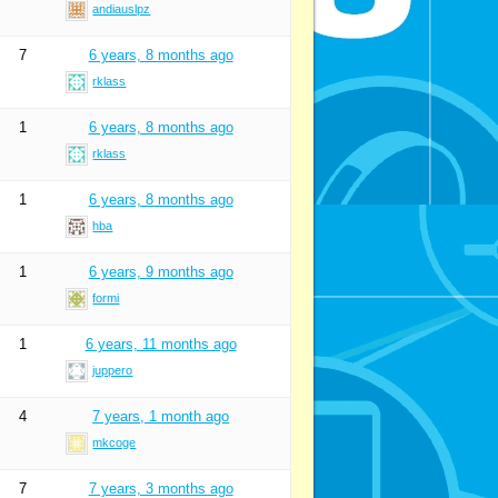
andiauslpz
7
6 years, 8 months ago
rklass
1
6 years, 8 months ago
rklass
1
6 years, 8 months ago
hba
1
6 years, 9 months ago
formi
1
6 years, 11 months ago
juppero
4
7 years, 1 month ago
mkcoge
7
7 years, 3 months ago