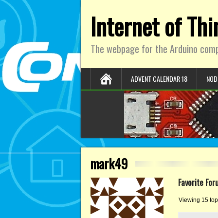
Internet of Th
The webpage for the Arduino comp
ADVENT CALENDAR 18
NOD
mark49
Favorite For
Viewing 15 topi