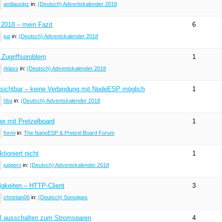
andiauslpz
in:
(Deutsch) Adventskalender 2018
 2018 – mein Fazit
6
jue
in:
(Deutsch) Adventskalender 2018
 Zugriffsproblem
1
rklass
in:
(Deutsch) Adventskalender 2018
sichtbar – keine Verbindung mit NodeESP möglich
1
hba
in:
(Deutsch) Adventskalender 2018
r mit Pretzelboard
1
formi
in:
The NanoESP & Pretzel Board Forum
tioniert nicht
1
juppero
in:
(Deutsch) Adventskalender 2018
igkeiten – HTTP-Client
3
christian06
in:
(Deutsch) Sonstiges
 ausschalten zum Stromsparen
4