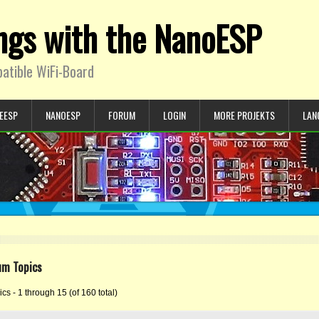
ings with the NanoESP
atible WiFi-Board
EESP
NANOESP
FORUM
LOGIN
MORE PROJEKTS
LAN
um Topics
cs - 1 through 15 (of 160 total)