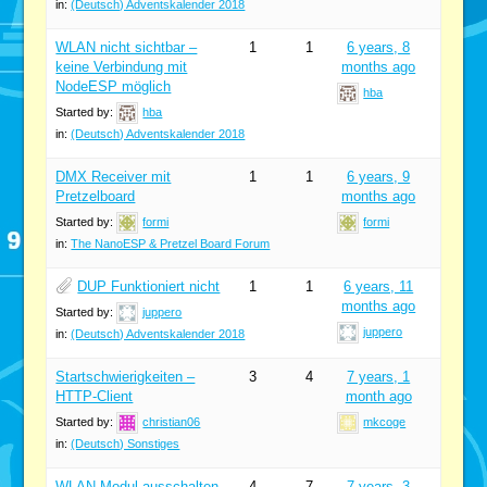
in:
(Deutsch) Adventskalender 2018
WLAN nicht sichtbar –
1
1
6 years, 8
keine Verbindung mit
months ago
NodeESP möglich
hba
Started by:
hba
in:
(Deutsch) Adventskalender 2018
DMX Receiver mit
1
1
6 years, 9
Pretzelboard
months ago
Started by:
formi
formi
in:
The NanoESP & Pretzel Board Forum
DUP Funktioniert nicht
1
1
6 years, 11
months ago
Started by:
juppero
juppero
in:
(Deutsch) Adventskalender 2018
Startschwierigkeiten –
3
4
7 years, 1
HTTP-Client
month ago
Started by:
christian06
mkcoge
in:
(Deutsch) Sonstiges
WLAN-Modul ausschalten
4
7
7 years, 3