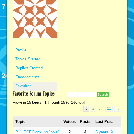
Profile
Topics Started
Replies Created
Engagements
Favorites
Favorite Forum Topics
Viewing 15 topics - 1 through 15 (of 160 total)
1
2
…
11
→
Topic
Voices
Posts
Last Post
P11_TCPClock.ino "hour"
2
4
5 years, 9