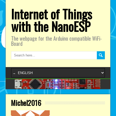
Internet of Things
with the NanoESP
The webpage for the Arduino compatible WiFi-
Board
Michel2016