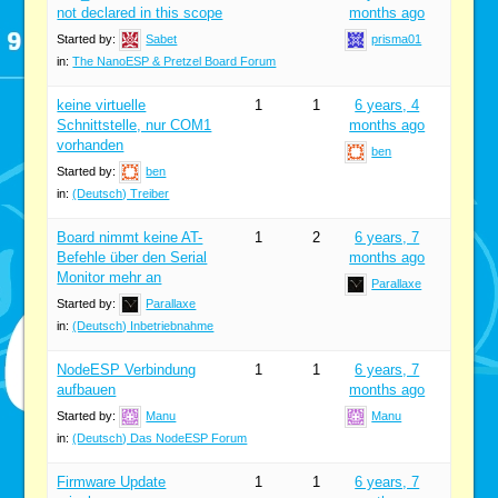
not declared in this scope
months ago
Started by:
Sabet
prisma01
in:
The NanoESP & Pretzel Board Forum
keine virtuelle
1
1
6 years, 4
Schnittstelle, nur COM1
months ago
vorhanden
ben
Started by:
ben
in:
(Deutsch) Treiber
Board nimmt keine AT-
1
2
6 years, 7
Befehle über den Serial
months ago
Monitor mehr an
Parallaxe
Started by:
Parallaxe
in:
(Deutsch) Inbetriebnahme
NodeESP Verbindung
1
1
6 years, 7
aufbauen
months ago
Started by:
Manu
Manu
in:
(Deutsch) Das NodeESP Forum
Firmware Update
1
1
6 years, 7