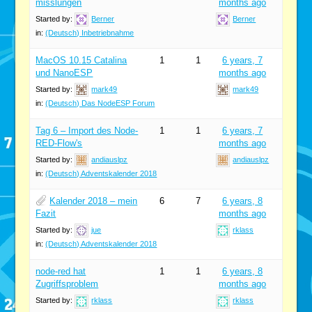
misslungen
months ago
Started by:
Berner
Berner
in:
(Deutsch) Inbetriebnahme
MacOS 10.15 Catalina
1
1
6 years, 7
und NanoESP
months ago
Started by:
mark49
mark49
in:
(Deutsch) Das NodeESP Forum
Tag 6 – Import des Node-
1
1
6 years, 7
RED-Flow's
months ago
Started by:
andiauslpz
andiauslpz
in:
(Deutsch) Adventskalender 2018
Kalender 2018 – mein
6
7
6 years, 8
Fazit
months ago
Started by:
jue
rklass
in:
(Deutsch) Adventskalender 2018
node-red hat
1
1
6 years, 8
Zugriffsproblem
months ago
Started by:
rklass
rklass