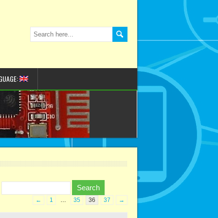
GUAGE:
←
1
…
35
36
37
→