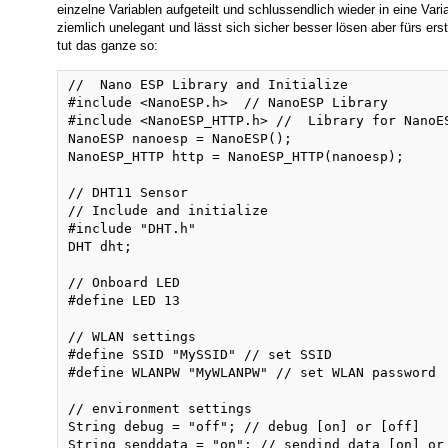
einzelne Variablen aufgeteilt und schlussendlich wieder in eine Va
ziemlich unelegant und lässt sich sicher besser lösen aber fürs erst
tut das ganze so:
//  Nano ESP Library and Initialize

#include <NanoESP.h>  // NanoESP Library

#include <NanoESP_HTTP.h> //  Library for NanoES
NanoESP nanoesp = NanoESP();

NanoESP_HTTP http = NanoESP_HTTP(nanoesp);

// DHT11 Sensor

// Include and initialize

#include "DHT.h"

DHT dht;

// Onboard LED

#define LED 13

// WLAN settings

#define SSID "MySSID" // set SSID

#define WLANPW "MyWLANPW" // set WLAN password

// environment settings

String debug = "off"; // debug [on] or [off]

String senddata = "on"; // sendind data [on] or 