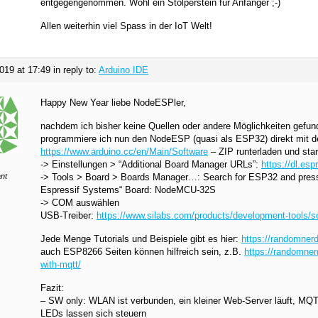
entgegengenommen. Wohl ein Stolperstein für Anfänger ;-)
Allen weiterhin viel Spass in der IoT Welt!
019 at 17:49
in reply to:
Arduino IDE
Happy New Year liebe NodeESPler,
nachdem ich bisher keine Quellen oder andere Möglichkeiten gefun
programmiere ich nun den NodeESP (quasi als ESP32) direkt mit de
https://www.arduino.cc/en/Main/Software
– ZIP runterladen und start
-> Einstellungen > “Additional Board Manager URLs”:
https://dl.es
ant
-> Tools > Board > Boards Manager…: Search for ESP32 and press 
Espressif Systems“ Board: NodeMCU-32S
-> COM auswählen
USB-Treiber:
https://www.silabs.com/products/development-tools/so
Jede Menge Tutorials und Beispiele gibt es hier:
https://randomnerd
auch ESP8266 Seiten können hilfreich sein, z.B.
https://randomner
with-mqtt/
Fazit:
– SW only: WLAN ist verbunden, ein kleiner Web-Server läuft, MQT
LEDs lassen sich steuern