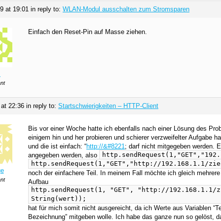
19 at 19:01
in reply to:
WLAN-Modul ausschalten zum Stromsparen
Einfach den Reset-Pin auf Masse ziehen.
s
ant
 at 22:36
in reply to:
Startschwierigkeiten – HTTP-Client
Bis vor einer Woche hatte ich ebenfalls nach einer Lösung des Pr
einigem hin und her probieren und schierer verzweifelter Aufgabe h
und die ist einfach: “
http://&#8221
; darf nicht mitgegeben werden. E
http.sendRequest(1,"GET","192.
angegeben werden, also
http.sendRequest(1,"GET","http://192.168.1.1/zie
e
noch der einfachere Teil. In meinem Fall möchte ich gleich mehrer
ant
Aufbau
http.sendRequest(1, "GET", "http://192.168.1.1/z
String(wert));
hat für mich somit nicht ausgereicht, da ich Werte aus Variablen “
Bezeichnung” mitgeben wolle. Ich habe das ganze nun so gelöst, d