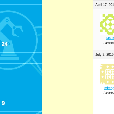
April 17, 20
Klau
Particip
July 3, 2019
mkcog
Particip