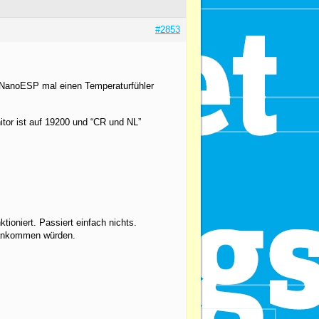
#2853
m NanoESP mal einen Temperaturfühler
tor ist auf 19200 und “CR und NL”
tioniert. Passiert einfach nichts.
d ankommen würden.