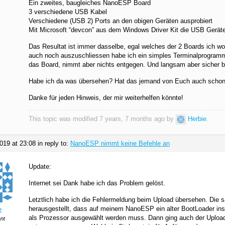
Ein zweites, baugleiches NanoESP Board
3 verschiedene USB Kabel
Verschiedene (USB 2) Ports an den obigen Geräten ausprobiert
Mit Microsoft “devcon” aus dem Windows Driver Kit die USB Geräte 
Das Resultat ist immer dasselbe, egal welches der 2 Boards ich 
auch noch auszuschliessen habe ich ein simples Terminalprogramm
das Board, nimmt aber nichts entgegen. Und langsam aber sicher b
Habe ich da was übersehen? Hat das jemand von Euch auch schon
Danke für jeden Hinweis, der mir weiterhelfen könnte!
This topic was modified 7 years, 7 months ago by
Herbie
.
019 at 23:08
in reply to:
NanoESP nimmt keine Befehle an
Update:
Internet sei Dank habe ich das Problem gelöst.
Letztlich habe ich die Fehlermeldung beim Upload übersehen. Die sa
herausgestellt, dass auf meinem NanoESP ein alter BootLoader instal
e
als Prozessor ausgewählt werden muss. Dann ging auch der Upload
ant