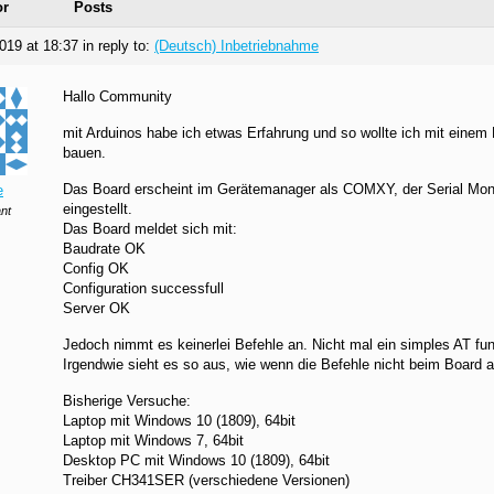
or
Posts
019 at 18:37
in reply to:
(Deutsch) Inbetriebnahme
Hallo Community
mit Arduinos habe ich etwas Erfahrung und so wollte ich mit eine
bauen.
Das Board erscheint im Gerätemanager als COMXY, der Serial Moni
e
eingestellt.
ant
Das Board meldet sich mit:
Baudrate OK
Config OK
Configuration successfull
Server OK
Jedoch nimmt es keinerlei Befehle an. Nicht mal ein simples AT funk
Irgendwie sieht es so aus, wie wenn die Befehle nicht beim Boar
Bisherige Versuche:
Laptop mit Windows 10 (1809), 64bit
Laptop mit Windows 7, 64bit
Desktop PC mit Windows 10 (1809), 64bit
Treiber CH341SER (verschiedene Versionen)