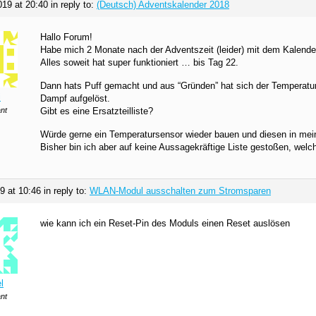
019 at 20:40
in reply to:
(Deutsch) Adventskalender 2018
Hallo Forum!
Habe mich 2 Monate nach der Adventszeit (leider) mit dem Kalender
Alles soweit hat super funktioniert … bis Tag 22.
Dann hats Puff gemacht und aus “Gründen” hat sich der Temperatur
i
Dampf aufgelöst.
ant
Gibt es eine Ersatzteilliste?
Würde gerne ein Temperatursensor wieder bauen und diesen in me
Bisher bin ich aber auf keine Aussagekräftige Liste gestoßen, welch
19 at 10:46
in reply to:
WLAN-Modul ausschalten zum Stromsparen
wie kann ich ein Reset-Pin des Moduls einen Reset auslösen
l
ant