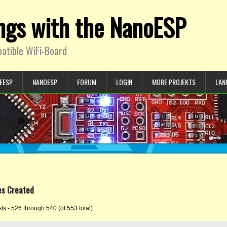
ings with the NanoESP
atible WiFi-Board
EESP
NANOESP
FORUM
LOGIN
MORE PROJEKTS
LAN
es Created
s - 526 through 540 (of 553 total)