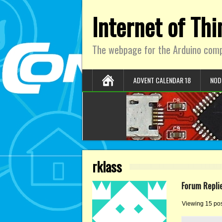
Internet of Th
The webpage for the Arduino comp
ADVENT CALENDAR 18
NOD
rklass
Forum Repli
Viewing 15 post