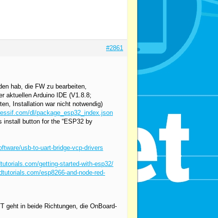
#2861
den hab, die FW zu bearbeiten,
r aktuellen Arduino IDE (V1.8.8;
en, Installation war nicht notwendig)
pressif.com/dl/package_esp32_index.json
install button for the “ESP32 by
ftware/usb-to-uart-bridge-vcp-drivers
tutorials.com/getting-started-with-esp32/
dtutorials.com/esp8266-and-node-red-
T geht in beide Richtungen, die OnBoard-