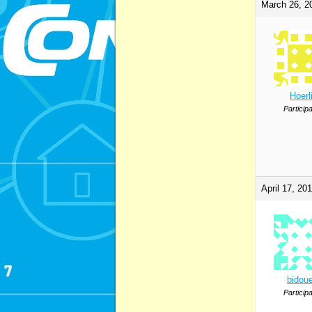
March 26, 2
Hoerl
Particip
April 17, 20
bidoue
Particip