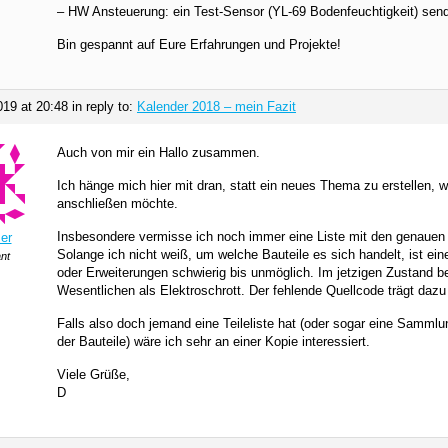
– HW Ansteuerung: ein Test-Sensor (YL-69 Bodenfeuchtigkeit) sen
Bin gespannt auf Eure Erfahrungen und Projekte!
019 at 20:48
in reply to:
Kalender 2018 – mein Fazit
Auch von mir ein Hallo zusammen.
Ich hänge mich hier mit dran, statt ein neues Thema zu erstellen, 
anschließen möchte.
Insbesondere vermisse ich noch immer eine Liste mit den genauen 
zer
Solange ich nicht weiß, um welche Bauteile es sich handelt, ist ei
ant
oder Erweiterungen schwierig bis unmöglich. Im jetzigen Zustand b
Wesentlichen als Elektroschrott. Der fehlende Quellcode trägt dazu 
Falls also doch jemand eine Teileliste hat (oder sogar eine Sammlu
der Bauteile) wäre ich sehr an einer Kopie interessiert.
Viele Grüße,
D