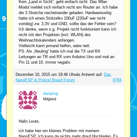
Kein „Land in Sicht“, geht einfach nicht. Das Wlan
Modul meldet sich einfach nicht am Router an. Ich habe
die 3 Sketche nacheinander geladen. Hardwareseitig
hatte ich einen Stützelko 100uF (220uF war nicht
vorrätig) zw. 3,3V und GND, sollte das der Fehler sein?
Ich denke, wenn o.g. Projekt nicht funktioniert kann ich
nicht mit den Projekten (incl. WLAN) des
Weihnachtskalenders anfangen.
Vielleicht kann jemand helfen, wäre nett.
PS: Als „Neuling“ hatte ich mal die TX und RX
Leitungen an TR und RX vom Arduino Uno und mal an
Pin 11 und 10, immer negativ.
Dezember 10, 2015 um 19:46 Uhr
als Antwort auf:
Das
NanoESP & Pretzel Board Forum
#784
daniprog
Mitglied
Hallo Leute,
ich habe hier ein kleines Problem mit meinem
NanoESP. Ich kann da nichts mehr drauf Hochladen. Es