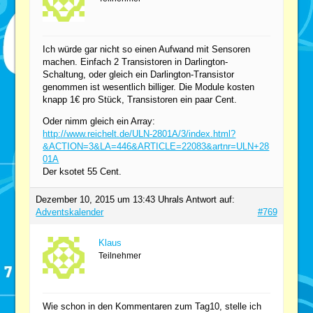
Ich würde gar nicht so einen Aufwand mit Sensoren
machen. Einfach 2 Transistoren in Darlington-
Schaltung, oder gleich ein Darlington-Transistor
genommen ist wesentlich billiger. Die Module kosten
knapp 1€ pro Stück, Transistoren ein paar Cent.
Oder nimm gleich ein Array:
http://www.reichelt.de/ULN-2801A/3/index.html?
&ACTION=3&LA=446&ARTICLE=22083&artnr=ULN+28
01A
Der ksotet 55 Cent.
Dezember 10, 2015 um 13:43 Uhr
als Antwort auf:
Adventskalender
#769
Klaus
Teilnehmer
Wie schon in den Kommentaren zum Tag10, stelle ich