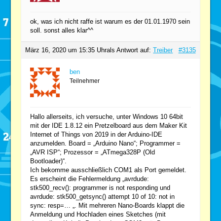
ok, was ich nicht raffe ist warum es der 01.01.1970 sein
soll. sonst alles klar^^
März 16, 2020 um 15:35 Uhr
als Antwort auf:
Treiber
#3135
ben
Teilnehmer
Hallo allerseits, ich versuche, unter Windows 10 64bit
mit der IDE 1.8.12 ein Pretzelboard aus dem Maker Kit
Internet of Things von 2019 in der Arduino-IDE
anzumelden. Board = „Arduino Nano“; Programmer =
„AVR ISP“; Prozessor = „ATmega328P (Old
Bootloader)“.
Ich bekomme ausschließlich COM1 als Port gemeldet.
Es erscheint die Fehlermeldung „avrdude:
stk500_recv(): programmer is not responding und
avrdude: stk500_getsync() attempt 10 of 10: not in
sync: resp=… „. Mit mehreren Nano-Boards klappt die
Anmeldung und Hochladen eines Sketches (mit