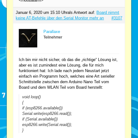
</noobalarm>
Januar 6, 2020 um 15:10 Uhr
als Antwort auf:
Board nimmt
keine AT-Befehle über den Serial Monitor mehr an
#3107
Parallaxe
Teilnehmer
Ich bin mir nicht sicher, ob das die „richtige“ Lösung ist,
aber es ist zumindest eine Lösung, die für mich
funktioniert hat: Ich lade nach jedem Neustart jetzt
einfach ein Programm hoch, welches eine Art serieller
Schnittstelle zwischen dem Arduino Nano Teil vom
Board und dem WLAN Teil vom Board herstellt:
void loop()
{
if (esp8266.available())
Serial.write(esp8266.read());
if (Serial.available())
esp8266.write(Serial.read());
}