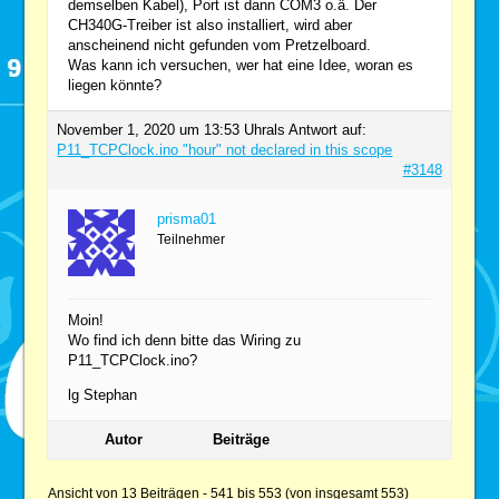
demselben Kabel), Port ist dann COM3 o.ä. Der
CH340G-Treiber ist also installiert, wird aber
anscheinend nicht gefunden vom Pretzelboard.
Was kann ich versuchen, wer hat eine Idee, woran es
liegen könnte?
November 1, 2020 um 13:53 Uhr
als Antwort auf:
P11_TCPClock.ino "hour" not declared in this scope
#3148
prisma01
Teilnehmer
Moin!
Wo find ich denn bitte das Wiring zu
P11_TCPClock.ino?
lg Stephan
Autor
Beiträge
Ansicht von 13 Beiträgen - 541 bis 553 (von insgesamt 553)