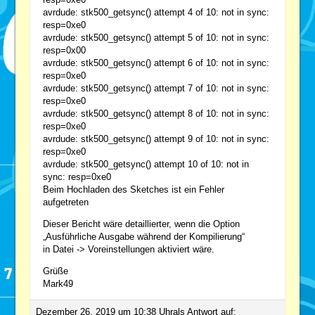
avrdude: stk500_getsync() attempt 4 of 10: not in sync:
resp=0xe0
avrdude: stk500_getsync() attempt 5 of 10: not in sync:
resp=0x00
avrdude: stk500_getsync() attempt 6 of 10: not in sync:
resp=0xe0
avrdude: stk500_getsync() attempt 7 of 10: not in sync:
resp=0xe0
avrdude: stk500_getsync() attempt 8 of 10: not in sync:
resp=0xe0
avrdude: stk500_getsync() attempt 9 of 10: not in sync:
resp=0xe0
avrdude: stk500_getsync() attempt 10 of 10: not in
sync: resp=0xe0
Beim Hochladen des Sketches ist ein Fehler
aufgetreten
Dieser Bericht wäre detaillierter, wenn die Option
„Ausführliche Ausgabe während der Kompilierung“
in Datei -> Voreinstellungen aktiviert wäre.
Grüße
Mark49
Dezember 26, 2019 um 10:38 Uhr
als Antwort auf: