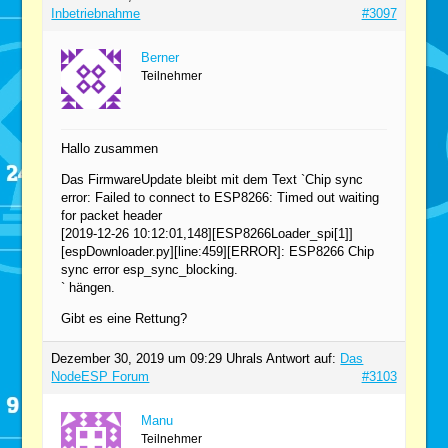
Inbetriebnahme
#3097
Berner
Teilnehmer
Hallo zusammen
Das FirmwareUpdate bleibt mit dem Text `Chip sync
error: Failed to connect to ESP8266: Timed out waiting
for packet header
[2019-12-26 10:12:01,148][ESP8266Loader_spi[1]]
[espDownloader.py][line:459][ERROR]: ESP8266 Chip
sync error esp_sync_blocking.
` hängen.
Gibt es eine Rettung?
Dezember 30, 2019 um 09:29 Uhr
als Antwort auf:
Das
NodeESP Forum
#3103
Manu
Teilnehmer