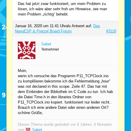
Das hat jetzt zwar funktioniert, um mein Problem zu
lösen, ich wäre aber sehr froh um Hinweise, wie man
mein Problem „richtig“ behebt.
Januar 16, 2020 um 11:41 Uhr
als Antwort auf:
Das
NanoESP & Pretzel Board Forum
#3118
Sabet
Teilnehmer
Moin,
wenn ich versuche das Programm P11_TCPClock.ino
zu komplilieren bekomme ich die Fehlermeldung „hour“
was not declared in this scope. Zeile 47. Das hat mit
dem Einbinden der Bibliothek im C Code zu tun. Ich hab
die Datei Time.h in den libraries Ordner von
P11_TCPClock.ino kopiert. funktioniert nur leider nicht..
Brauch ich eine andere Datei oder einen anderen Ort?
schöne Grüße,
Dieses Thema wurde geändert vor 6 Jahren, 6 Monaten
von
Sabet
.