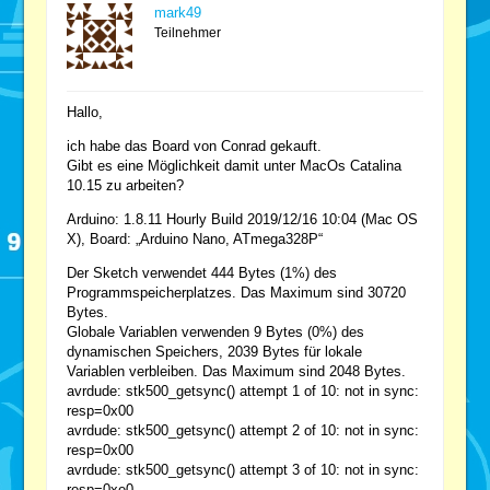
mark49
Teilnehmer
Hallo,
ich habe das Board von Conrad gekauft.
Gibt es eine Möglichkeit damit unter MacOs Catalina
10.15 zu arbeiten?
Arduino: 1.8.11 Hourly Build 2019/12/16 10:04 (Mac OS
X), Board: „Arduino Nano, ATmega328P“
Der Sketch verwendet 444 Bytes (1%) des
Programmspeicherplatzes. Das Maximum sind 30720
Bytes.
Globale Variablen verwenden 9 Bytes (0%) des
dynamischen Speichers, 2039 Bytes für lokale
Variablen verbleiben. Das Maximum sind 2048 Bytes.
avrdude: stk500_getsync() attempt 1 of 10: not in sync:
resp=0x00
avrdude: stk500_getsync() attempt 2 of 10: not in sync:
resp=0x00
avrdude: stk500_getsync() attempt 3 of 10: not in sync:
resp=0xe0