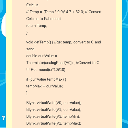
Celcius
// Temp = (Temp * 9.0)/ 4.7 + 32.0; // Convert
Celcius to Fahrenheit
return Temp;
}
void getTemp() { //get temp, convert to C and
send
double currValue =
Thermistor(analogRead(A0)) ; //Convert to C
!!! Pot: round((x*10)/10)
if (currValue tempMax) {
tempMax = currValue;
}
Blynk.virtualWrite(V0, currValue);
Blynk.virtualWrite(V1, currValue);
Blynk.virtualWrite(V3, tempMin);
Blynk.virtualWrite(V2, tempMax);