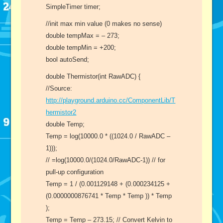
SimpleTimer timer;
//init max min value (0 makes no sense)
double tempMax = – 273;
double tempMin = +200;
bool autoSend;
double Thermistor(int RawADC) {
//Source:
http://playground.arduino.cc/ComponentLib/T
hermistor2
double Temp;
Temp = log(10000.0 * ((1024.0 / RawADC –
1)));
// =log(10000.0/(1024.0/RawADC-1)) // for
pull-up configuration
Temp = 1 / (0.001129148 + (0.000234125 +
(0.0000000876741 * Temp * Temp )) * Temp
);
Temp = Temp – 273.15; // Convert Kelvin to