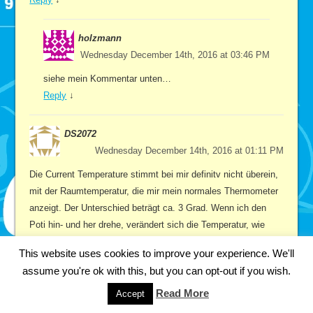
holzmann
Wednesday December 14th, 2016 at 03:46 PM
siehe mein Kommentar unten…
Reply
↓
DS2072
Wednesday December 14th, 2016 at 01:11 PM
Die Current Temperature stimmt bei mir definitv nicht überein,
mit der Raumtemperatur, die mir mein normales Thermometer
anzeigt. Der Unterschied beträgt ca. 3 Grad. Wenn ich den
Poti hin- und her drehe, verändert sich die Temperatur, wie
gewollt und zeigt mir Werte von -28,74 bis 16,x Grad (bei
This website uses cookies to improve your experience. We'll
realen 19 Grad im Arbeitszimmer). Soll ich den 1KOhm
assume you're ok with this, but you can opt-out if you wish.
rausnehmen oder einen anderen Poti benutzen?
Reply
↓
Read More
Accept