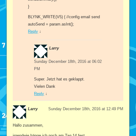
}
BLYNK_WRITE(V5) { //config email send
autoSend = param.asInt();
Reply
↓
Larry
Sunday December 18th, 2016 at 06:02
PM
Super. Jetzt hat es geklappt.
Vielen Dank
Reply
↓
Larry
Sunday December 18th, 2016 at 12:49 PM
Hallo zusammen,
irgendwie hänge ich noch am Tag 14 fest.