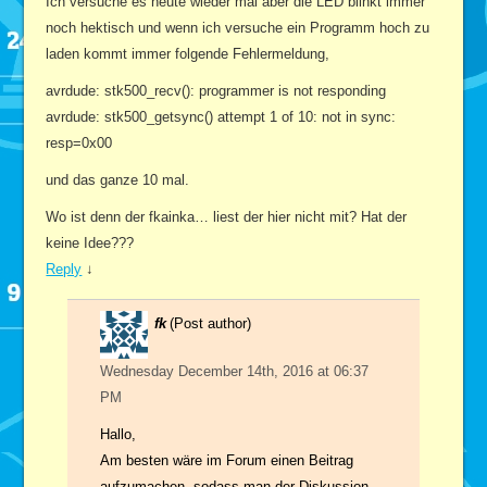
Ich versuche es heute wieder mal aber die LED blinkt immer
noch hektisch und wenn ich versuche ein Programm hoch zu
laden kommt immer folgende Fehlermeldung,
avrdude: stk500_recv(): programmer is not responding
avrdude: stk500_getsync() attempt 1 of 10: not in sync:
resp=0x00
und das ganze 10 mal.
Wo ist denn der fkainka… liest der hier nicht mit? Hat der
keine Idee???
Reply
↓
fk
(Post author)
Wednesday December 14th, 2016 at 06:37
PM
Hallo,
Am besten wäre im Forum einen Beitrag
aufzumachen, sodass man der Diskussion