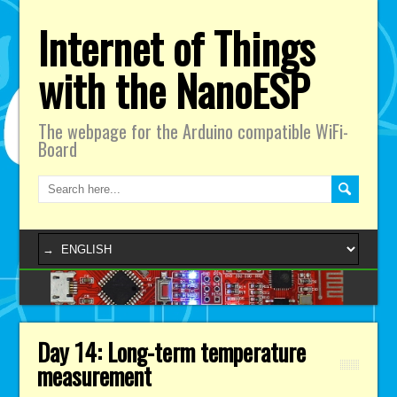
Internet of Things
with the NanoESP
The webpage for the Arduino compatible WiFi-
Board
Day 14: Long-term temperature
measurement