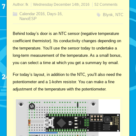
Author:
fk
Wednesday December 14th, 2016
52 Comments
Calendar 2016
,
Days-16
,
Blynk
,
NTC
NanoESP
Behind today’s door is an NTC sensor (negative temperature
coefficient thermistor). Its conductivity changes depending on
the temperature. You’ll use the sensor today to undertake a
long-term measurement of the temperature. As a small bonus,
you can select a time at which you get a summary by email.
For today’s layout, in addition to the NTC, you’ll also need the
potentiometer and a 1-kohm resistor. You can make a fine
adjustment of the temperature with the potentiometer.