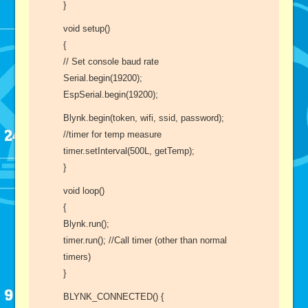
}
void setup()
{
// Set console baud rate
Serial.begin(19200);
EspSerial.begin(19200);
Blynk.begin(token, wifi, ssid, password);
//timer for temp measure
timer.setInterval(500L, getTemp);
}
void loop()
{
Blynk.run();
timer.run(); //Call timer (other than normal
timers)
}
BLYNK_CONNECTED() {