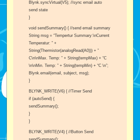
Blynk.syncVirtual(V5); //sync email auto
send state
}
void sendSummary() { //send email summary
String msg = “Tempertur Summary:\nCurrent
Temperatur: ” +
String(Thermistor(analogRead(A0))) + ”
C\n\nMax. Temp: ” + String(tempMax) + “C
\n\nMin. Temp: ” + String(tempMin) + “C \n”;
Blynk.email(email, subject, msg);
}
BLYNK_WRITE(V6) { //Timer Send
if (autoSend) {
sendSummary();
}
}
BLYNK_WRITE(V4) { //Button Send
sendSummary();