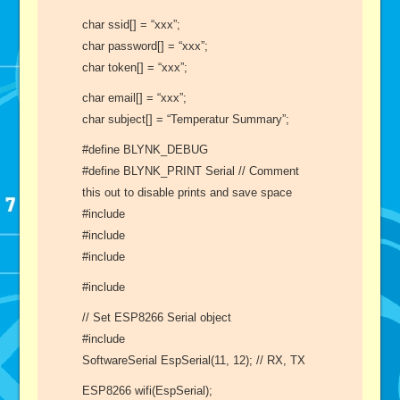
char ssid[] = “xxx”;
char password[] = “xxx”;
char token[] = “xxx”;
char email[] = “xxx”;
char subject[] = “Temperatur Summary”;
#define BLYNK_DEBUG
#define BLYNK_PRINT Serial // Comment
this out to disable prints and save space
#include
#include
#include
#include
// Set ESP8266 Serial object
#include
SoftwareSerial EspSerial(11, 12); // RX, TX
ESP8266 wifi(EspSerial);