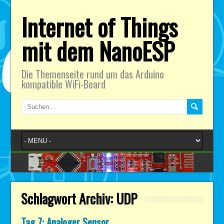
Internet of Things
mit dem NanoESP
Die Themenseite rund um das Arduino
kompatible WiFi-Board
Schlagwort Archiv:
UDP
Tag 7: Analoger Sensor