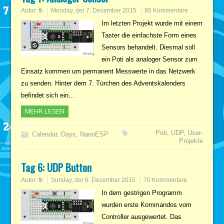
Autor:
fk
Monday, der 7. December 2015
95 Kommentare
Im letzten Projekt wurde mit einem
Taster die einfachste Form eines
Sensors behandelt. Diesmal soll
ein Poti als analoger Sensor zum
Einsatz kommen um permanent Messwerte in das Netzwerk
zu senden. Hinter dem 7. Türchen des Adventskalenders
befindet sich ein…
MEHR LESEN
Poti
,
UDP
,
User-
Calendar
,
Days
,
NanoESP
Projekte
Tag 6: UDP Button
Autor:
fk
Sunday, der 6. December 2015
70 Kommentare
In dem gestrigen Programm
wurden erste Kommandos vom
Controller ausgewertet. Das