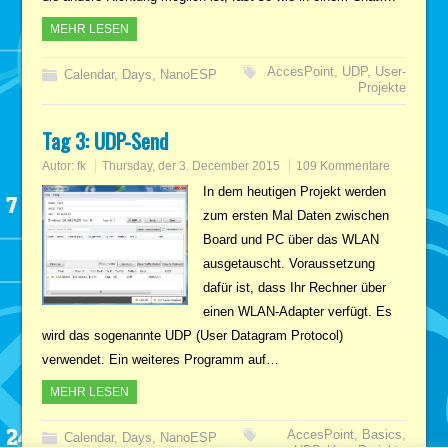
MEHR LESEN
AccesPoint
,
UDP
,
User-
Calendar
,
Days
,
NanoESP
Projekte
Tag 3: UDP-Send
Autor:
fk
Thursday, der 3. December 2015
109 Kommentare
In dem heutigen Projekt werden
zum ersten Mal Daten zwischen
Board und PC über das WLAN
ausgetauscht. Voraussetzung
dafür ist, dass Ihr Rechner über
einen WLAN-Adapter verfügt. Es
wird das sogenannte UDP (User Datagram Protocol)
verwendet. Ein weiteres Programm auf…
MEHR LESEN
AccesPoint
,
Basics
,
Calendar
,
Days
,
NanoESP