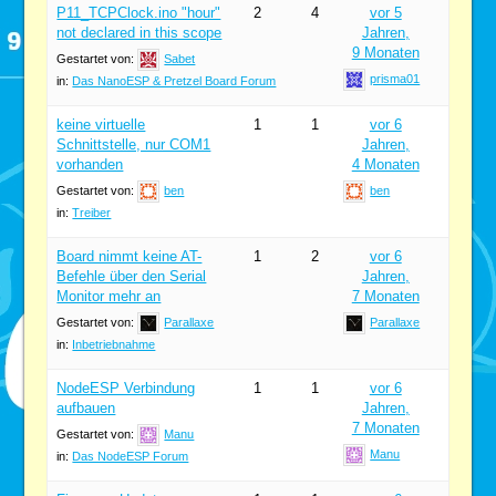
P11_TCPClock.ino "hour"
2
4
vor 5
not declared in this scope
Jahren,
9 Monaten
Gestartet von:
Sabet
prisma01
in:
Das NanoESP & Pretzel Board Forum
keine virtuelle
1
1
vor 6
Schnittstelle, nur COM1
Jahren,
vorhanden
4 Monaten
Gestartet von:
ben
ben
in:
Treiber
Board nimmt keine AT-
1
2
vor 6
Befehle über den Serial
Jahren,
Monitor mehr an
7 Monaten
Gestartet von:
Parallaxe
Parallaxe
in:
Inbetriebnahme
NodeESP Verbindung
1
1
vor 6
aufbauen
Jahren,
7 Monaten
Gestartet von:
Manu
Manu
in:
Das NodeESP Forum