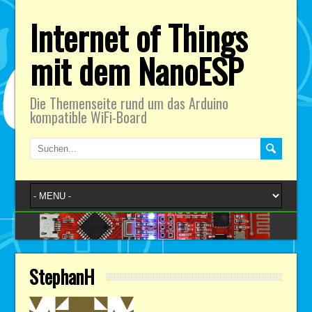
Internet of Things
mit dem NanoESP
Die Themenseite rund um das Arduino
kompatible WiFi-Board
StephanH