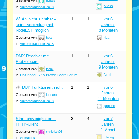
Gestartet von:
rklass
rklass
in:
Adventskalender 2018
WLAN nicht sichtbar –
1
1
vor 6
keine Verbindung mit
Jahren,
NodeESP möglich
8 Monaten
Gestartet von:
hba
hba
in:
Adventskalender 2018
DMX Receiver mit
1
1
vor 6
Pretzelboard
Jahren,
9 Monaten
Gestartet von:
formi
formi
in:
Das NanoESP & Pretzel Board Forum
DUP Funktioniert nicht
1
1
vor 6
Jahren,
Gestartet von:
juppero
11 Monaten
in:
Adventskalender 2018
juppero
Startschwierigkeiten –
3
4
vor 7
HTTP-Client
Jahren,
1 Monat
Gestartet von:
christian06
mkcoge
in:
Sonstiges