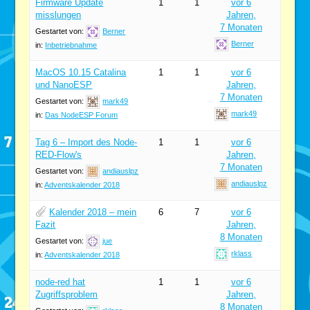
Firmware Update
1
1
vor 6
misslungen
Jahren,
7 Monaten
Gestartet von:
Berner
Berner
in:
Inbetriebnahme
MacOS 10.15 Catalina
1
1
vor 6
und NanoESP
Jahren,
7 Monaten
Gestartet von:
mark49
mark49
in:
Das NodeESP Forum
Tag 6 – Import des Node-
1
1
vor 6
RED-Flow's
Jahren,
7 Monaten
Gestartet von:
andiauslpz
andiauslpz
in:
Adventskalender 2018
Kalender 2018 – mein
6
7
vor 6
Fazit
Jahren,
8 Monaten
Gestartet von:
jue
rklass
in:
Adventskalender 2018
node-red hat
1
1
vor 6
Zugriffsproblem
Jahren,
8 Monaten